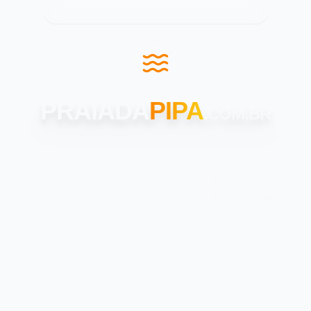
Reserve com parceiros locais confiáveis.
PRAIADA
PIPA
.COM.BR
Portal oficial de dicas de passeios na Praia da
Pipa. Descubra as melhores experiências,
aventuras e atrações no paraíso do Rio Grande
do Norte.