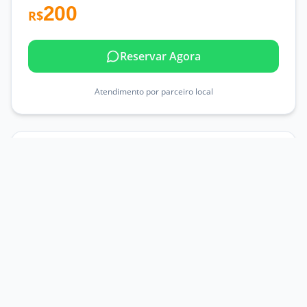
200
R$
Reservar Agora
Atendimento por parceiro local
PREMIUM
Quadriciclo Rota 2
Aventura estendida com trilhas off-road, travessia de
rios e acesso a praias exclusivas. Para quem busca
mais emoção.
300
R$
Reservar Agora